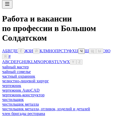
Работа и вакансии
по профессии в Большом
Солдатском
А
Б
В
Г
Д
Е
Ж
З
И
К
Л
М
Н
О
П
Р
С
Т
У
Ф
Х
Ц
Ш
Э
Ю
Ё
Й
Ч
Щ
Ы
#
Я
A
B
C
D
E
F
G
H
I
J
K
L
M
N
O
P
Q
R
S
T
U
V
W
X
Y
Z
чайный мастер
чайный сомелье
частный охранник
челюстно-лицевой хирург
чертежник
чертежник AutoCAD
чертежник-конструктор
чистильщик
чистильщик металла
чистильщик металла, отливок, изделий и деталей
член бригады ресторана