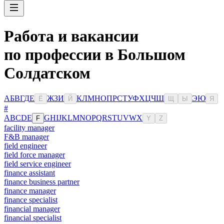
Работа и вакансии
по профессии в Большом
Солдатском
А
Б
В
Г
Д
Е
Ж
З
И
К
Л
М
Н
О
П
Р
С
Т
У
Ф
Х
Ц
Ч
Ш
Э
Ю
Ё
Й
Щ
Ы
Я
#
A
B
C
D
E
G
H
I
J
K
L
M
N
O
P
Q
R
S
T
U
V
W
X
F
Y
Z
facility manager
F&B manager
field engineer
field force manager
field service engineer
finance assistant
finance business partner
finance manager
finance specialist
financial manager
financial specialist