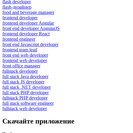
flash developer
flash-дизайнер
food and beverage manager
frontend developer
frontend developer Angular
front end developer AngularJS
frontend developer React
frontend engineer
front end Javascript developer
frontend team lead
front end web developer
frontend web developer
front office manager
fullstack developer
full stack Java developer
full stack JS developer
full stack .NET developer
full stack PHP developer
fullstack PHP developer
full stack software engineer
fullstack web developer
Скачайте приложение