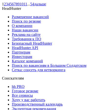
1
2
3
4
5
6
7
8
9
10
11
...
54
дальше
HeadHunter
Размещение вакансий
Поиск по резюме
О компании
Наши вакансии
Реклама на сайте
Требования к ПО
Безопасный HeadHunter
HeadHunter API
Партнерам
Инвесторам
Каталог компаний
Поиск по вакансиям в Большом Солдатском
Сетка: соцсеть для нетворкинга
Соискателям
hh PRO
Готовое резюме
Все сервисы
Хочу у вас работать
Производственный календарь
Экспертная рекомендация