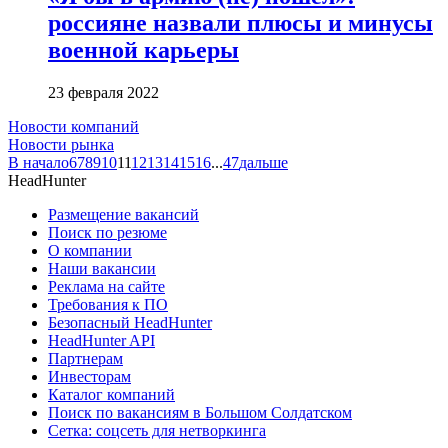
россияне назвали плюсы и минусы
военной карьеры
23 февраля 2022
Новости компаний
Новости рынка
В начало
6
7
8
9
10
11
12
13
14
15
16
...
47
дальше
HeadHunter
Размещение вакансий
Поиск по резюме
О компании
Наши вакансии
Реклама на сайте
Требования к ПО
Безопасный HeadHunter
HeadHunter API
Партнерам
Инвесторам
Каталог компаний
Поиск по вакансиям в Большом Солдатском
Сетка: соцсеть для нетворкинга