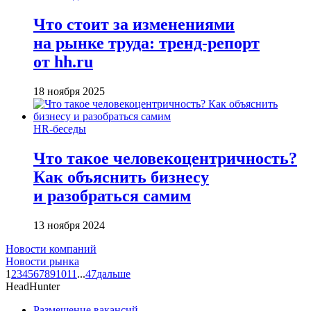
Что стоит за изменениями
на рынке труда: тренд-репорт
от hh.ru
18 ноября 2025
HR-беседы
Что такое человеко­центричность?
Как объяснить бизнесу
и разобраться самим
13 ноября 2024
Новости компаний
Новости рынка
1
2
3
4
5
6
7
8
9
10
11
...
47
дальше
HeadHunter
Размещение вакансий