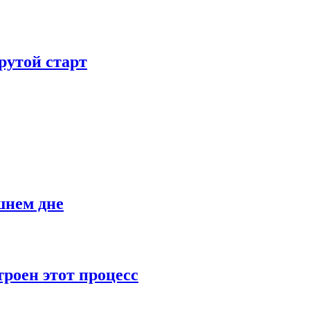
рутой старт
шнем дне
роен этот процесс