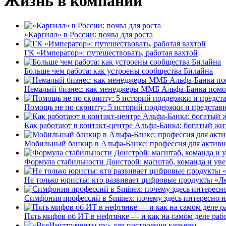
Жизнь в компании
«Каргилл» в России: почва для роста
ГК «Император»: путешествовать, работая вахтой
Больше чем работа: как устроены сообщества Билайна
Немалый бизнес: как менеджеры ММБ Альфа-Банка помо
Помощь не по скрипту: 5 историй поддержки и представ
Как работают в контакт-центре Альфа-Банка: богатый жи
Мобильный банкир в Альфа-Банке: профессия для актив
Формула стабильности Донстрой: масштаб, команда и уве
Не только юристы: кто развивает цифровые продукты «Ле
Симфония профессий в Sminex: почему здесь интересно н
Пять мифов об ИТ в нефтянке — и как на самом деле работ