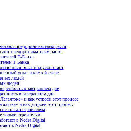
гают предпринимателям расти
ителей Т-Банка
зненный опыт и крутой старт
ных людей
ренность в завтрашнем дне
галтэка» и как устроен этот процесс
е только строителям
ают в Nedra Digital