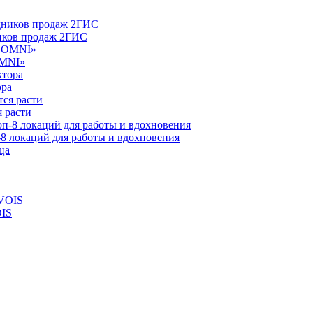
ников продаж 2ГИС
OMNI»
ора
 расти
-8 локаций для работы и вдохновения
OIS