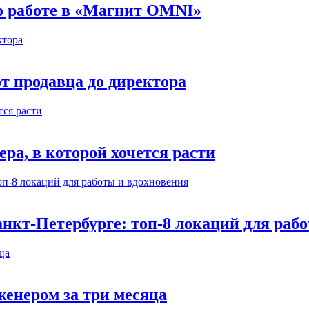
 о работе в «Магнит OMNI»
т продавца до директора
а, в которой хочется расти
нкт-Петербурге: топ-8 локаций для раб
енером за три месяца