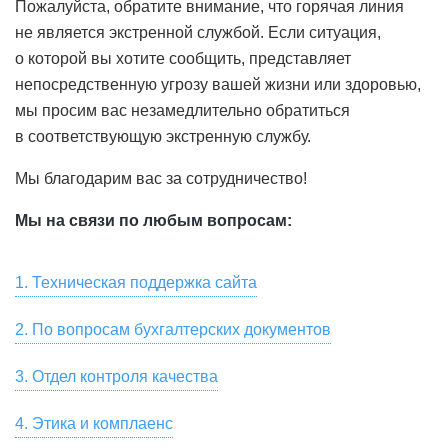
Пожалуйста, обратите внимание, что горячая линия
не является экстренной службой. Если ситуация,
о которой вы хотите сообщить, представляет
непосредственную угрозу вашей жизни или здоровью,
мы просим вас незамедлительно обратиться
в соответствующую экстренную службу.
Мы благодарим вас за сотрудничество!
Мы на связи по любым вопросам:
1. Техническая поддержка сайта
Для связи со службой технической поддержки
2. По вопросам бухгалтерских документов
пользователей, для замечаний по работе сайта и
Скачать сканы бухгалтерских документов, актов сверки,
предложений по улучшению качества услуг,
3. Отдел контроля качества
заказать их оригиналы вы можете в разделе «Мой Счет
предоставляемых HeadHunter, пожалуйста, напишите
Если вы хотите оставить отзыв о сервисе или
— Акты» онлайн-кабинета вашей компании на hh.ru.
на почту
4. Этика и комплаенс
support@hh.ru
или позвоните по номеру
появились замечания, пожелания, касающиеся
Также вы можете написать на почту
spp1doc@hh.ru
или